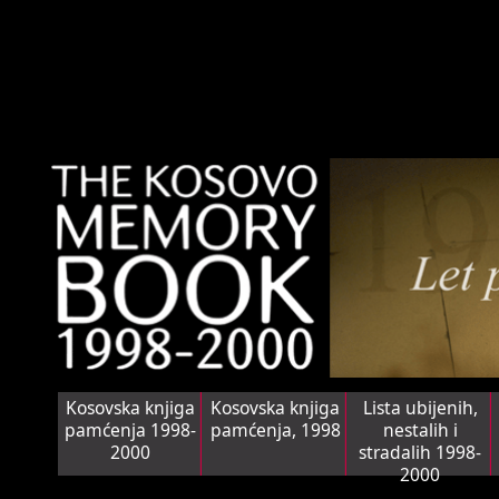
Kosovska knjiga
Kosovska knjiga
Lista ubijenih,
pamćenja 1998-
pamćenja, 1998
nestalih i
2000
stradalih 1998-
2000