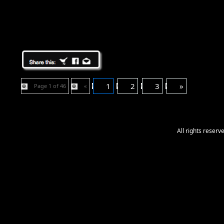
1
2
3
»
Page 1 of 46
«
All rights reser