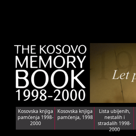
Kosovska knjiga
Kosovska knjiga
Lista ubijenih,
pamćenja 1998-
pamćenja, 1998
nestalih i
2000
stradalih 1998-
2000