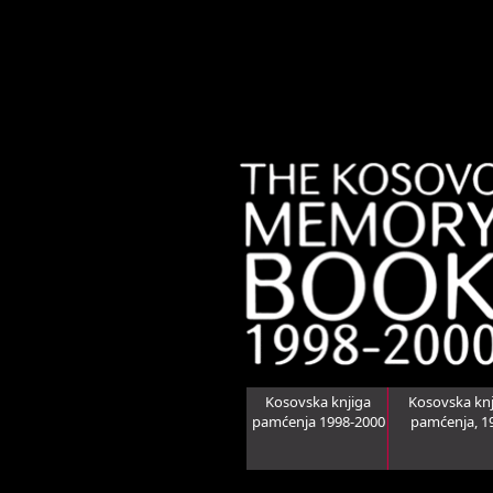
Kosovska knjiga
Kosovska knj
pamćenja 1998-2000
pamćenja, 1