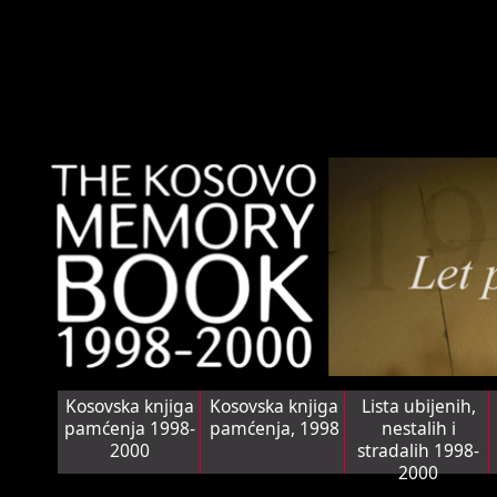
Kosovska knjiga
Kosovska knjiga
Lista ubijenih,
pamćenja 1998-
pamćenja, 1998
nestalih i
2000
stradalih 1998-
2000