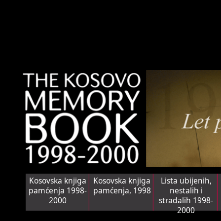
Kosovska knjiga
Kosovska knjiga
Lista ubijenih,
pamćenja 1998-
pamćenja, 1998
nestalih i
2000
stradalih 1998-
2000