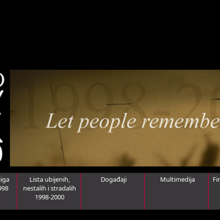
iga
Lista ubijenih,
Događaji
Multimedija
Fi
998
nestalih i stradalih
1998-2000