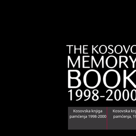
Kosovska knjiga
Kosovska knj
pamćenja 1998-2000
pamćenja, 1