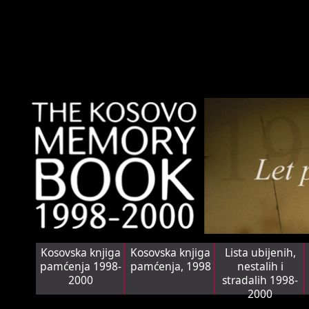
Kosovska knjiga
Kosovska knjiga
Lista ubijenih,
pamćenja 1998-
pamćenja, 1998
nestalih i
2000
stradalih 1998-
2000