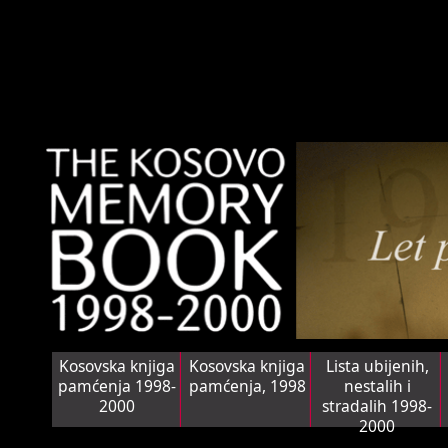
Kosovska knjiga
Kosovska knjiga
Lista ubijenih,
pamćenja 1998-
pamćenja, 1998
nestalih i
2000
stradalih 1998-
2000