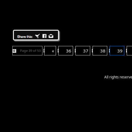
«
36
37
38
39
Page 39 of 53
All rights reser