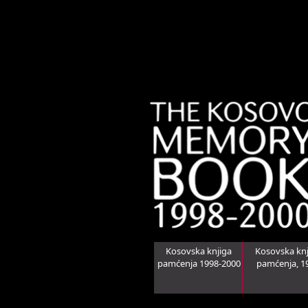
Kosovska knjiga
Kosovska knj
pamćenja 1998-2000
pamćenja, 1