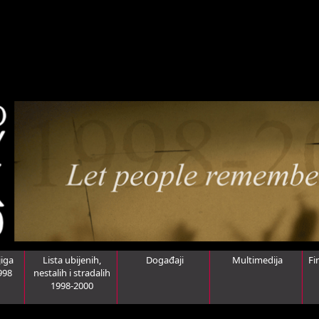
iga
Lista ubijenih,
Događaji
Multimedija
Fi
998
nestalih i stradalih
1998-2000