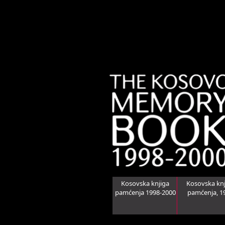
Kosovska knjiga
Kosovska knj
pamćenja 1998-2000
pamćenja, 1