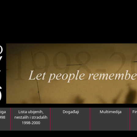
iga
Lista ubijenih,
Događaji
Multimedija
Fi
998
nestalih i stradalih
1998-2000