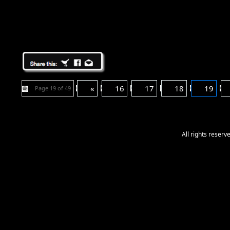
«
16
17
18
19
Page 19 of 49
All rights reser