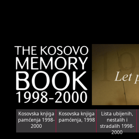
Kosovska knjiga
Kosovska knjiga
Lista ubijenih,
pamćenja 1998-
pamćenja, 1998
nestalih i
2000
stradalih 1998-
2000