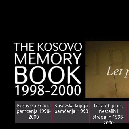
Kosovska knjiga
Kosovska knjiga
Lista ubijenih,
pamćenja 1998-
pamćenja, 1998
nestalih i
2000
stradalih 1998-
2000