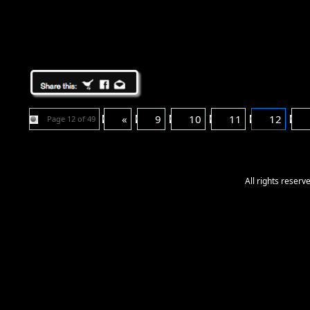
«
9
10
11
12
Page 12 of 49
All rights reser