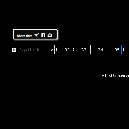
«
32
33
34
35
Page 35 of 46
All rights reser