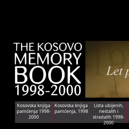
Kosovska knjiga
Kosovska knjiga
Lista ubijenih,
pamćenja 1998-
pamćenja, 1998
nestalih i
2000
stradalih 1998-
2000