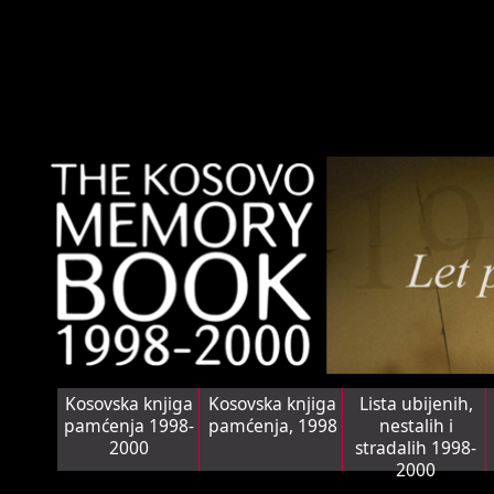
Kosovska knjiga
Kosovska knjiga
Lista ubijenih,
pamćenja 1998-
pamćenja, 1998
nestalih i
2000
stradalih 1998-
2000