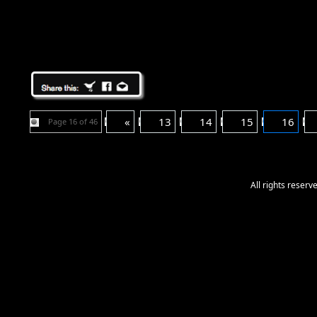
«
13
14
15
16
Page 16 of 46
All rights reser