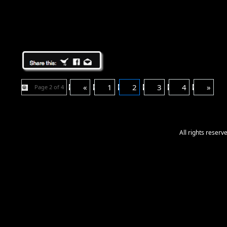
«
1
2
3
4
»
Page 2 of 4
All rights reser