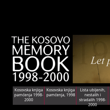
Kosovska knjiga
Kosovska knjiga
Lista ubijenih,
pamćenja 1998-
pamćenja, 1998
nestalih i
2000
stradalih 1998-
2000