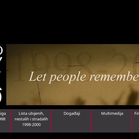
iga
Lista ubijenih,
Događaji
Multimedija
Fi
998
nestalih i stradalih
1998-2000