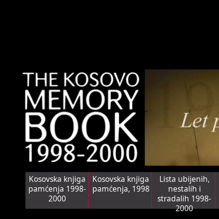
Kosovska knjiga
Kosovska knjiga
Lista ubijenih,
pamćenja 1998-
pamćenja, 1998
nestalih i
2000
stradalih 1998-
2000