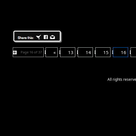
«
13
14
15
16
Page 16 of 37
All rights reser