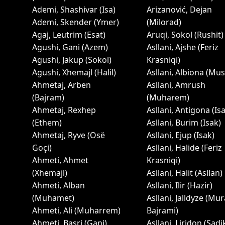
Ademi, Shashivar (Isa)
Arizanović, Dejan
Ademi, Skender (Ymer)
(Milorad)
Agaj, Leutrim (Esat)
Aruqi, Sokol (Rushit)
Agushi, Gani (Azem)
Asllani, Ajshe (Feriz
Agushi, Jakup (Sokol)
Krasniqi)
Agushi, Xhemajl (Halil)
Asllani, Albiona (Mus
Ahmetaj, Arben
Asllani, Amrush
(Bajram)
(Muharem)
Ahmetaj, Rexhep
Asllani, Antigona (Is
(Ethem)
Asllani, Burim (Isak)
Ahmetaj, Ryve (Osë
Asllani, Ejup (Isak)
Goçi)
Asllani, Halide (Feriz
Ahmeti, Ahmet
Krasniqi)
(Xhemajl)
Asllani, Halit (Asllan)
Ahmeti, Alban
Asllani, Ilir (Hazir)
(Muhamet)
Asllani, Jalldyze (Mur
Ahmeti, Ali (Muharrem)
Bajrami)
Ahmeti, Basri (Gani)
Asllani, Liridon (Sadi