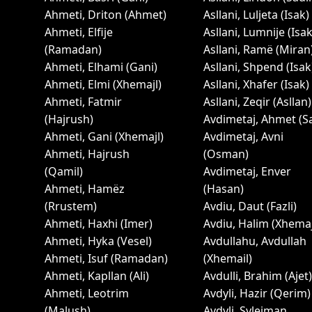
Ahmeti, Driton (Ahmet)
Asllani, Luljeta (Isak)
Ahmeti, Elfije
Asllani, Lumnije (Isak
(Ramadan)
Asllani, Ramë (Miran
Ahmeti, Elhami (Gani)
Asllani, Shpend (Isak
Ahmeti, Elmi (Xhemajl)
Asllani, Xhafer (Isak)
Ahmeti, Fatmir
Asllani, Zeqir (Asllan)
(Hajrush)
Avdimetaj, Ahmet (Sa
Ahmeti, Gani (Xhemajl)
Avdimetaj, Avni
Ahmeti, Hajrush
(Osman)
(Qamil)
Avdimetaj, Enver
Ahmeti, Hamëz
(Hasan)
(Rrustem)
Avdiu, Daut (Fazli)
Ahmeti, Haxhi (Imer)
Avdiu, Halim (Xhemaj
Ahmeti, Hyka (Vesel)
Avdullahu, Avdullah
Ahmeti, Isuf (Ramadan)
(Xhemail)
Ahmeti, Kapllan (Ali)
Avdulli, Brahim (Ajet)
Ahmeti, Leotrim
Avdyli, Hazir (Qerim)
(Malush)
Avdyli, Sylejman