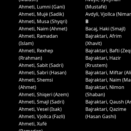
Ahmeti, Lumni (Gani)
(Mustafë)
Ahmeti, Mujë (Sadik)
Avdyli, Vjollca (Nima
Ahmeti, Musa (Shyqri)
B
Ahmeti, Naim (Ahmet)
Bacaj, Haki (Smajl)
Ahmeti, Ramadan
Bajraktari, Afrim
(Islam)
(Xhavit)
Ahmeti, Rexhep
Bajraktari, Bafti (Zeq
(Rrahman)
Bajraktari, Hazir
Ahmeti, Sabit (Sadri)
(Rrustem)
Ahmeti, Sabri (Hasan)
Bajraktari, Miftar (Ali
Ahmeti, Shemsi
Bajraktari, Naim (Ma
(Ahmet)
Bajraktari, Nimon
Ahmeti, Shiqeri (Azem)
(Shaban)
Ahmeti, Smajl (Sadri)
Bajraktari, Qaush (Ar
Ahmeti, Vesel (Isak)
Bajraktari, Qazime
Ahmeti, Vjollca (Fazli)
(Hasan Gashi)
Ahmeti, Xufë