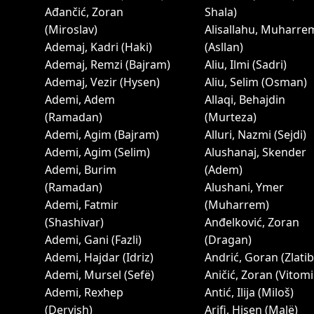
Ađančić, Zoran
Shala)
(Miroslav)
Alisallahu, Muharre
Ademaj, Kadri (Haki)
(Asllan)
Ademaj, Remzi (Bajram)
Aliu, Ilmi (Sadri)
Ademaj, Vezir (Hysen)
Aliu, Selim (Osman)
Ademi, Adem
Allaqi, Behajdin
(Ramadan)
(Murteza)
Ademi, Agim (Bajram)
Alluri, Nazmi (Sejdi)
Ademi, Agim (Selim)
Alushanaj, Skender
Ademi, Burim
(Adem)
(Ramadan)
Alushani, Ymer
Ademi, Fatmir
(Muharrem)
(Shashivar)
Anđelković, Zoran
Ademi, Gani (Fazli)
(Dragan)
Ademi, Hajdar (Idriz)
Andrić, Goran (Zlatib
Ademi, Mursel (Sefë)
Aničić, Zoran (Vitomi
Ademi, Rexhep
Antić, Ilija (Miloš)
(Dervish)
Arifi, Hisen (Malë)