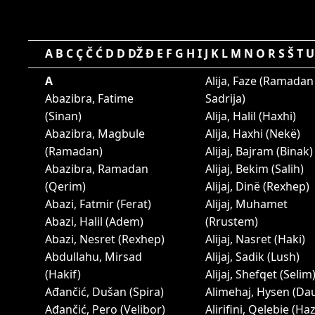
A
B
C
Ç
Č
Ć
D
D
DŽ
Đ
E
F
G
H
I
J
K
L
M
N
O
R
S
Š
T
U
A
Alija, Faze (Ramadan
Abazibra, Fatime
Sadrija)
(Sinan)
Alija, Halil (Haxhi)
Abazibra, Magbule
Alija, Haxhi (Nekë)
(Ramadan)
Alijaj, Bajram (Binak)
Abazibra, Ramadan
Alijaj, Bekim (Salih)
(Qerim)
Alijaj, Dinë (Rexhep)
Abazi, Fatmir (Ferat)
Alijaj, Muhamet
Abazi, Halil (Adem)
(Rrustem)
Abazi, Nesret (Rexhep)
Alijaj, Nasret (Haki)
Abdullahu, Mirsad
Alijaj, Sadik (Lush)
(Hakif)
Alijaj, Shefqet (Selim
Ađančić, Dušan (Spira)
Alimehaj, Hysen (Dau
Ađančić, Pero (Velibor)
Alirifini, Qelebie (Ha