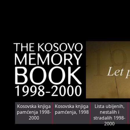
Kosovska knjiga
Kosovska knjiga
Lista ubijenih,
pamćenja 1998-
pamćenja, 1998
nestalih i
2000
stradalih 1998-
2000