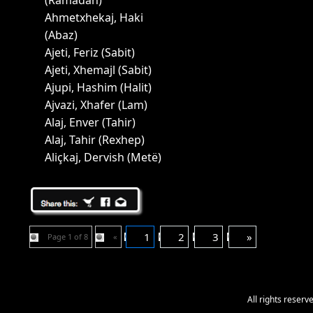
(Ramadan)
Ahmetxhekaj, Haki
(Abaz)
Ajeti, Feriz (Sabit)
Ajeti, Xhemajl (Sabit)
Ajupi, Hashim (Halit)
Ajvazi, Xhafer (Lam)
Alaj, Enver (Tahir)
Alaj, Tahir (Rexhep)
Aliçkaj, Dervish (Metë)
1
2
3
»
Page 1 of 8
«
All rights reser