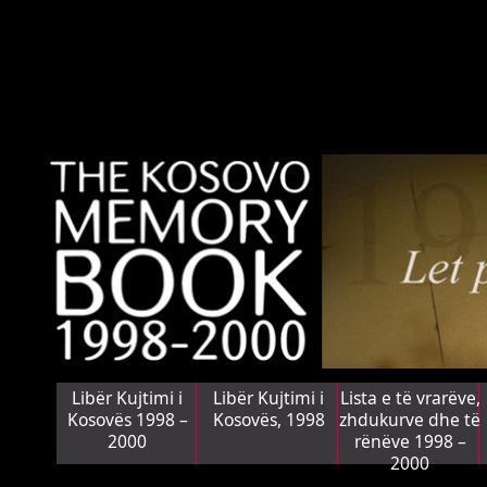
Libër Kujtimi i
Libër Kujtimi i
Lista e të vrarëve,
Kosovës 1998 –
Kosovës, 1998
zhdukurve dhe të
2000
rënëve 1998 –
2000