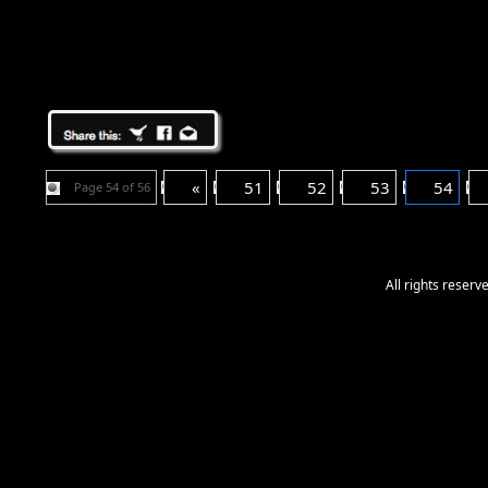
«
51
52
53
54
Page 54 of 56
All rights reser