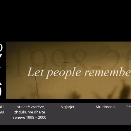
i i
Lista e të vrarëve,
Ngjarjet
Multimedia
Pë
998
zhdukurve dhe të
rënëve 1998 – 2000