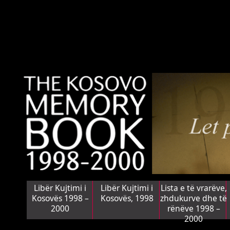
Libër Kujtimi i
Libër Kujtimi i
Lista e të vrarëve,
Kosovës 1998 –
Kosovës, 1998
zhdukurve dhe të
2000
rënëve 1998 –
2000