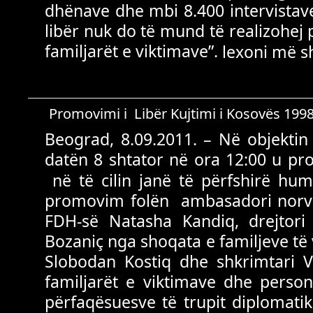
dhënave dhe mbi 8.400 intervistave
libër nuk do të mund të realizohe
familjarët e viktimave”.
lexoni më 
Promovimi i Libër Kujtimi i Kosovës 199
Beograd, 8.09.2011. – Në objektin
datën 8 shtator në ora 12:00 u pr
në të cilin janë të përfshirë hum
promovim folën ambasadori norveg
FDH-së Natasha Kandiq, drejtori
Bozaniç nga shoqata e familjeve të
Slobodan Kostiq dhe shkrimtari V
familjarët e viktimave dhe perso
përfaqësuesve të trupit diplomati