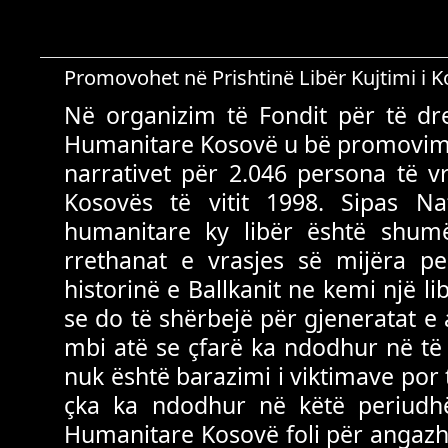
Promovohet në Prishtinë Libër Kujtimi i 
Në organizim të Fondit për të dr
Humanitare Kosovë u bë promovimi i
narrativet për 2.046 persona të v
Kosovës të vitit 1998. Sipas N
humanitare ky libër është shum
rrethanat e vrasjes së mijëra p
historinë e Ballkanit ne kemi një li
se do të shërbejë për gjeneratat e a
mbi atë se çfarë ka ndodhur në të ka
nuk është barazimi i viktimave por 
çka ka ndodhur në këtë periudhë
Humanitare Kosovë foli për angazh