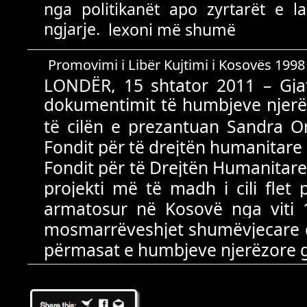
nga politikanët apo zyrtarët e l
ngjarje.
lexoni më shumë
Promovimi i Libër Kujtimi i Kosovës 199
LONDЁR, 15 shtator 2011 – Gja
dokumentimit tё humbjeve njerё
tё cilёn e prezantuan Sandra Or
Fondit pёr tё drejtёn humanitare 
Fondit pёr tё Drejtёn Humanitare 
projekti mё tё madh i cili flet p
armatosur nё Kosovё nga viti 1
mosmarrёveshjet shumёvjecare 
pёrmasat e humbjeve njerёzore gja