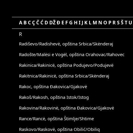
A
B
C
Ç
Č
Ć
D
DŽ
Đ
E
F
G
H
I
J
K
L
M
N
O
P
R
S
Š
T
U
R
Radiševo/Radishevë, opština Srbica/Skënderaj
Radošte/Malësi e Vogël, opština Orahovac/Rahovec
Rakinica/Rakinicë, opština Podujevo/Podujevë
Rakitnica/Rakinicë, opština Srbica/Skënderaj
Rakoc, opština Đakovica/Gjakovë
Rakoš/Rakosh, opština Istok/Istog
Rakovina/Rakovinë, opština Đakovica/Gjakovë
Rance/Rancë, opština Štimlje/Shtime
Raskovo/Raskovë, opština Obilić/Obiliq