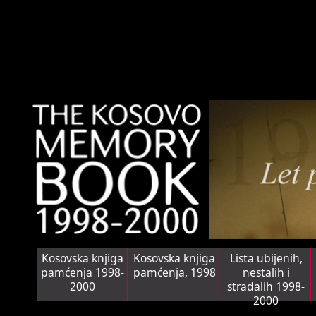
Kosovska knjiga
Kosovska knjiga
Lista ubijenih,
pamćenja 1998-
pamćenja, 1998
nestalih i
2000
stradalih 1998-
2000