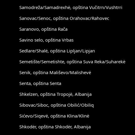
Samodreža/Samadrexhë, opština Vučitrn/Vushtrri
Sanovac/Senoc, opština Orahovac/Rahovec
Saranovo, opština Rača
Savino selo, opština Vrbas
Sedlare/Shalë, opština Lipljan/Lipjan
Semetište/Semetishte, opština Suva Reka/Suharekë
Senik, opština Mališevo/Malishevë
Senta, opština Senta
Shkelzen, opština Tropojë, Albanija
Sibovac/Siboc, opština Obilić/Obiliq
Sićevo/Siqevë, opština Klina/Klinë
Shkodër, opština Shkodër, Albanija