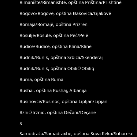
Rimanište/Rimanishtë, opština Priština/Prishtinë
Rogovo/Rogovë, opština Đakovica/Gjakovë
Romaja/Romajë, opština Prizren
Rosulje/Rosulë, opština Peć/Pejë
Rudice/Rudicë, opština Klina/Klinë
Rudnik/Runik, opština Srbica/Skënderaj
Rudnik/Runik, opština Obilić/Obiliq
Ruma, opština Ruma
Rushaj, opština Rushaj, Albanija
Rusinovce/Rusinoc, opština Lipljan/Lipjan
Rznić/Irzniq, opština Dečani/Deçane
S
Samodraža/Samadraxhë, opština Suva Reka/Suharekë