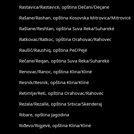
Rastavica/Rastavicë, opština Dečani/Deçane
Rašane/Rashan, opština Kosovska Mitrovica/Mitrovicë
Raštane/Reshtan, opština Suva Reka/Suharekë
Ratkovac/Ratkoc, opština Orahovac/Rahovec
Raušić/Raushiq, opština Peć/Pejë
Rečane/Reqan, opština Suva Reka/Suharekë
Renovac/Ranoc, opština Klina/Klinë
Resnik/Resnik, opština Klina/Klinë
Retimlje/Reti, opština Orahovac/Rahovec
Rezala/Rezallë, opština Srbica/Skënderaj
Ribare, opština Jagodina
Riđevo/Rigjevë, opština Klina/Klinë