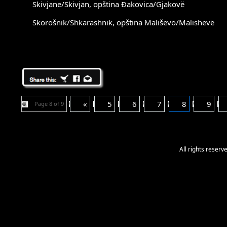
Skivjane/Skivjan, opština Đakovica/Gjakovë
Skorošnik/Shkarashnik, opština Mališevo/Malishevë
«
5
6
7
8
9
Page 8 of 9
All rights reser