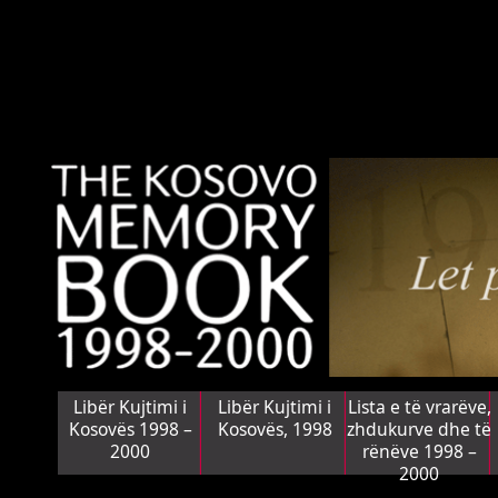
Libër Kujtimi i
Libër Kujtimi i
Lista e të vrarëve,
Kosovës 1998 –
Kosovës, 1998
zhdukurve dhe të
2000
rënëve 1998 –
2000