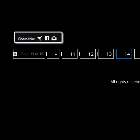
«
11
12
13
14
Page 14 of 16
All rights reser