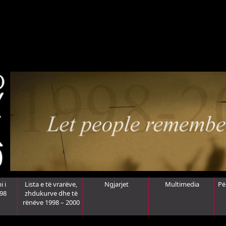
i i
Lista e të vrarëve,
Ngjarjet
Multimedia
Pë
998
zhdukurve dhe të
rënëve 1998 – 2000