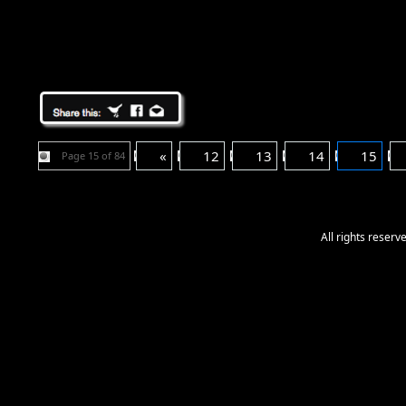
«
12
13
14
15
Page 15 of 84
All rights reser