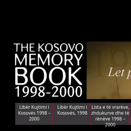
Libër Kujtimi i
Libër Kujtimi i
Lista e të vrarëve,
Kosovës 1998 –
Kosovës, 1998
zhdukurve dhe të
2000
rënëve 1998 –
2000