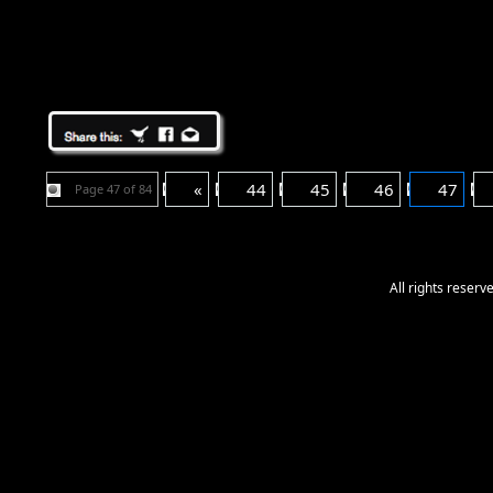
«
44
45
46
47
Page 47 of 84
All rights reser