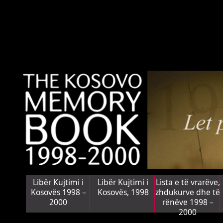
Libër Kujtimi i
Libër Kujtimi i
Lista e të vrarëve,
Kosovës 1998 –
Kosovës, 1998
zhdukurve dhe të
2000
rënëve 1998 –
2000