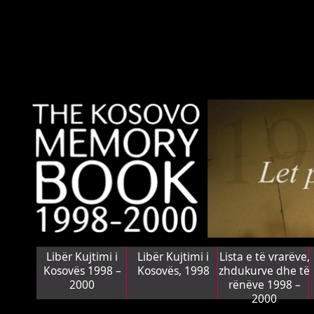
Libër Kujtimi i
Libër Kujtimi i
Lista e të vrarëve,
Kosovës 1998 –
Kosovës, 1998
zhdukurve dhe të
2000
rënëve 1998 –
2000