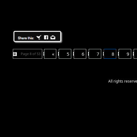
«
5
6
7
8
9
Page 8 of 53
All rights reser