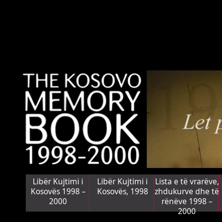
Libër Kujtimi i
Libër Kujtimi i
Lista e të vrarëve,
Kosovës 1998 –
Kosovës, 1998
zhdukurve dhe të
2000
rënëve 1998 –
2000