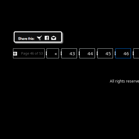
«
43
44
45
46
Page 46 of 53
All rights reser