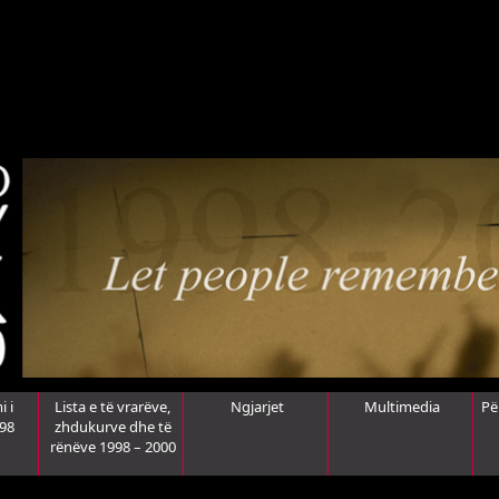
i i
Lista e të vrarëve,
Ngjarjet
Multimedia
Pë
998
zhdukurve dhe të
rënëve 1998 – 2000