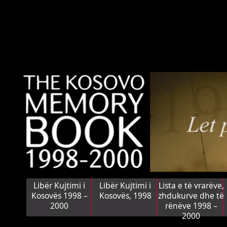
Libër Kujtimi i
Libër Kujtimi i
Lista e të vrarëve,
Kosovës 1998 –
Kosovës, 1998
zhdukurve dhe të
2000
rënëve 1998 –
2000