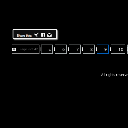
«
6
7
8
9
10
Page 9 of 42
All rights reser