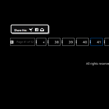
«
38
39
40
41
Page 41 of 52
All rights reser