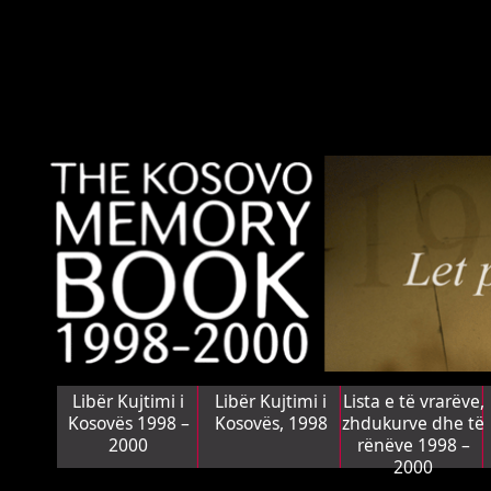
Libër Kujtimi i
Libër Kujtimi i
Lista e të vrarëve,
Kosovës 1998 –
Kosovës, 1998
zhdukurve dhe të
2000
rënëve 1998 –
2000