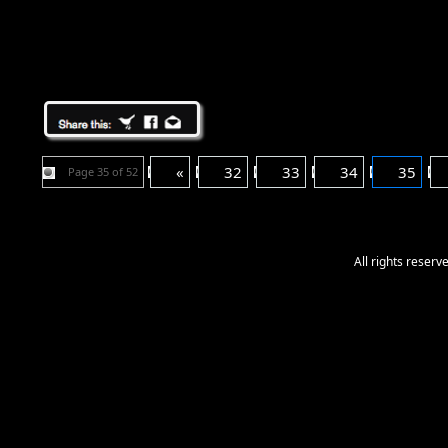
«
32
33
34
35
Page 35 of 52
All rights reser