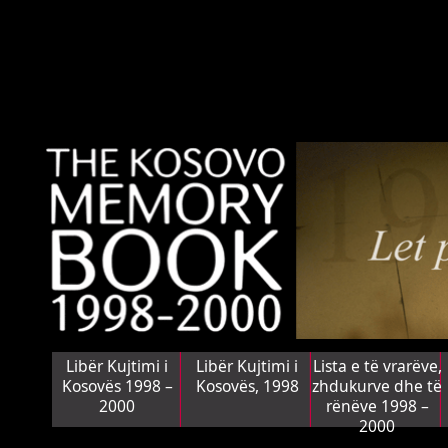
Libër Kujtimi i
Libër Kujtimi i
Lista e të vrarëve,
Kosovës 1998 –
Kosovës, 1998
zhdukurve dhe të
2000
rënëve 1998 –
2000