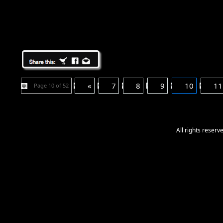
«
7
8
9
10
11
Page 10 of 52
All rights reser