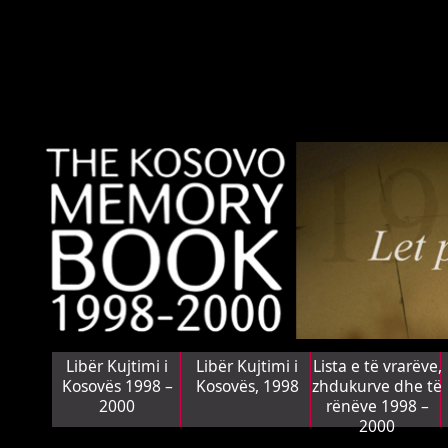
Libër Kujtimi i
Libër Kujtimi i
Lista e të vrarëve,
Kosovës 1998 –
Kosovës, 1998
zhdukurve dhe të
2000
rënëve 1998 –
2000