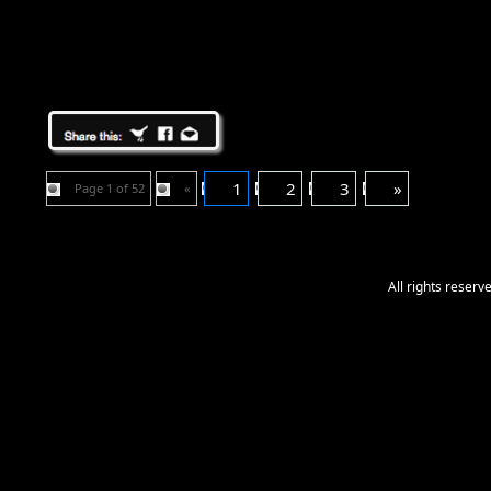
1
2
3
»
Page 1 of 52
«
All rights reser