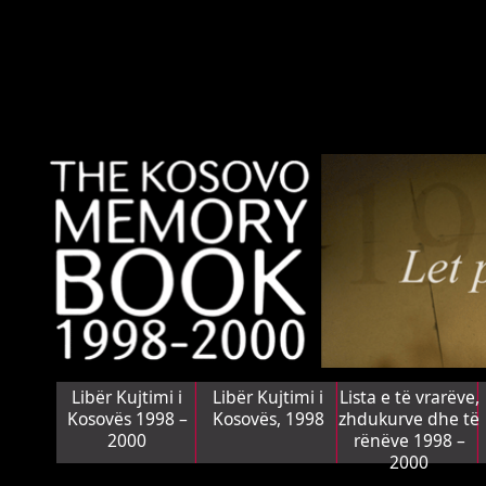
Libër Kujtimi i
Libër Kujtimi i
Lista e të vrarëve,
Kosovës 1998 –
Kosovës, 1998
zhdukurve dhe të
2000
rënëve 1998 –
2000