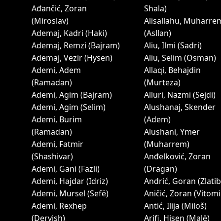
Ađančić, Zoran
Shala)
(Miroslav)
Alisallahu, Muharre
Ademaj, Kadri (Haki)
(Asllan)
Ademaj, Remzi (Bajram)
Aliu, Ilmi (Sadri)
Ademaj, Vezir (Hysen)
Aliu, Selim (Osman)
Ademi, Adem
Allaqi, Behajdin
(Ramadan)
(Murteza)
Ademi, Agim (Bajram)
Alluri, Nazmi (Sejdi)
Ademi, Agim (Selim)
Alushanaj, Skender
Ademi, Burim
(Adem)
(Ramadan)
Alushani, Ymer
Ademi, Fatmir
(Muharrem)
(Shashivar)
Anđelković, Zoran
Ademi, Gani (Fazli)
(Dragan)
Ademi, Hajdar (Idriz)
Andrić, Goran (Zlatib
Ademi, Mursel (Sefë)
Aničić, Zoran (Vitomi
Ademi, Rexhep
Antić, Ilija (Miloš)
(Dervish)
Arifi, Hisen (Malë)