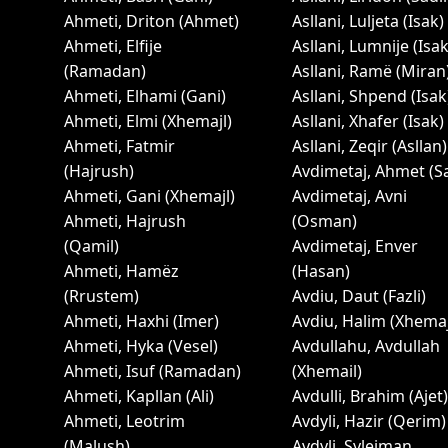
Ahmeti, Driton (Ahmet)
Asllani, Luljeta (Isak)
Ahmeti, Elfije
Asllani, Lumnije (Isak
(Ramadan)
Asllani, Ramë (Miran
Ahmeti, Elhami (Gani)
Asllani, Shpend (Isak
Ahmeti, Elmi (Xhemajl)
Asllani, Xhafer (Isak)
Ahmeti, Fatmir
Asllani, Zeqir (Asllan)
(Hajrush)
Avdimetaj, Ahmet (Sa
Ahmeti, Gani (Xhemajl)
Avdimetaj, Avni
Ahmeti, Hajrush
(Osman)
(Qamil)
Avdimetaj, Enver
Ahmeti, Hamëz
(Hasan)
(Rrustem)
Avdiu, Daut (Fazli)
Ahmeti, Haxhi (Imer)
Avdiu, Halim (Xhemaj
Ahmeti, Hyka (Vesel)
Avdullahu, Avdullah
Ahmeti, Isuf (Ramadan)
(Xhemail)
Ahmeti, Kapllan (Ali)
Avdulli, Brahim (Ajet)
Ahmeti, Leotrim
Avdyli, Hazir (Qerim)
(Malush)
Avdyli, Sylejman