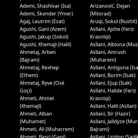
Ademi, Shashivar (Isa)
Arizanović, Dejan
Ademi, Skender (Ymer)
(Milorad)
Agaj, Leutrim (Esat)
Aruqi, Sokol (Rushit)
Agushi, Gani (Azem)
Asllani, Ajshe (Feriz
Agushi, Jakup (Sokol)
Krasniqi)
Agushi, Xhemajl (Halil)
Asllani, Albiona (Mus
Ahmetaj, Arben
Asllani, Amrush
(Bajram)
(Muharem)
Ahmetaj, Rexhep
Asllani, Antigona (Is
(Ethem)
Asllani, Burim (Isak)
Ahmetaj, Ryve (Osë
Asllani, Ejup (Isak)
Goçi)
Asllani, Halide (Feriz
Ahmeti, Ahmet
Krasniqi)
(Xhemajl)
Asllani, Halit (Asllan)
Ahmeti, Alban
Asllani, Ilir (Hazir)
(Muhamet)
Asllani, Jalldyze (Mur
Ahmeti, Ali (Muharrem)
Bajrami)
Ahmeti, Basri (Gani)
Asllani, Liridon (Sadi