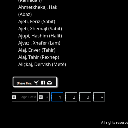
(Ramadan)
Ahmetxhekaj, Haki
(Abaz)
Ajeti, Feriz (Sabit)
Ajeti, Xhemajl (Sabit)
Ajupi, Hashim (Halit)
Ajvazi, Xhafer (Lam)
Alaj, Enver (Tahir)
Alaj, Tahir (Rexhep)
Aliçkaj, Dervish (Metë)
1
2
3
»
Page 1 of 8
«
All rights reser