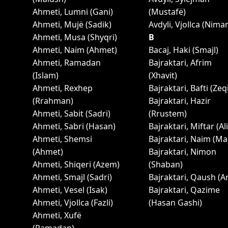
Ahmeti, Lumni (Gani)
(Mustafë)
Ahmeti, Mujë (Sadik)
Avdyli, Vjollca (Nima
Ahmeti, Musa (Shyqri)
B
Ahmeti, Naim (Ahmet)
Bacaj, Haki (Smajl)
Ahmeti, Ramadan
Bajraktari, Afrim
(Islam)
(Xhavit)
Ahmeti, Rexhep
Bajraktari, Bafti (Zeq
(Rrahman)
Bajraktari, Hazir
Ahmeti, Sabit (Sadri)
(Rrustem)
Ahmeti, Sabri (Hasan)
Bajraktari, Miftar (Ali
Ahmeti, Shemsi
Bajraktari, Naim (Ma
(Ahmet)
Bajraktari, Nimon
Ahmeti, Shiqeri (Azem)
(Shaban)
Ahmeti, Smajl (Sadri)
Bajraktari, Qaush (Ar
Ahmeti, Vesel (Isak)
Bajraktari, Qazime
Ahmeti, Vjollca (Fazli)
(Hasan Gashi)
Ahmeti, Xufë