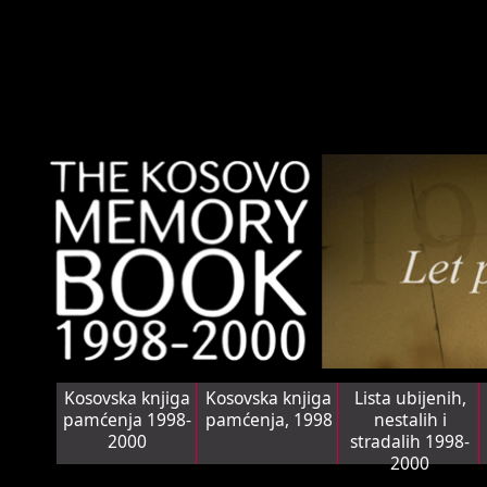
Kosovska knjiga
Kosovska knjiga
Lista ubijenih,
pamćenja 1998-
pamćenja, 1998
nestalih i
2000
stradalih 1998-
2000