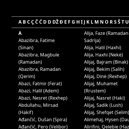
A
B
C
Ç
Č
Ć
D
D
DŽ
Đ
E
F
G
H
I
J
K
L
M
N
O
R
S
Š
T
U
A
Alija, Faze (Ramadan
Abazibra, Fatime
Sadrija)
(Sinan)
Alija, Halil (Haxhi)
Abazibra, Magbule
Alija, Haxhi (Nekë)
(Ramadan)
Alijaj, Bajram (Binak)
Abazibra, Ramadan
Alijaj, Bekim (Salih)
(Qerim)
Alijaj, Dinë (Rexhep)
Abazi, Fatmir (Ferat)
Alijaj, Muhamet
Abazi, Halil (Adem)
(Rrustem)
Abazi, Nesret (Rexhep)
Alijaj, Nasret (Haki)
Abdullahu, Mirsad
Alijaj, Sadik (Lush)
(Hakif)
Alijaj, Shefqet (Selim
Ađančić, Dušan (Spira)
Alimehaj, Hysen (Dau
Ađančić, Pero (Velibor)
Alirifini, Qelebie (Ha