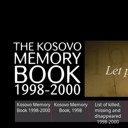
Kosovo Memory
Kosovo Memory
List of killed,
Book 1998-2000
Book, 1998
missing and
disappeared
1998-2000