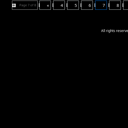
«
4
5
6
7
8
Page 7 of 8
All rights reser