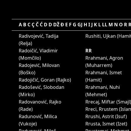
A
B
C
Ç
Č
Ć
D
D
DŽ
Đ
E
F
G
GJ
H
I
J
K
L
LL
M
N
O
R
Radivojević, Tadija
Rushiti, Ujkan (Hami
(Relja)
Radoičić, Vladimir
RR
(Momčilo)
Rrahmani, Agron
Radojević, Milovan
(Muharrem)
(Boško)
Rrahmani, Ismet
Radojičić, Goran (Rajko)
(Hamit)
Radošević, Slobodan
Rrahmani, Nuhi
(Mirko)
(Mehmet)
Radovanović, Rajko
Rrecaj, Miftar (Smajl
(Rade)
Rreci, Rrustem (Isla
Radunović, Milica
Rrushi, Astrit (Isuf)
(Vukoje)
Rrusta, Ismet (Izet)