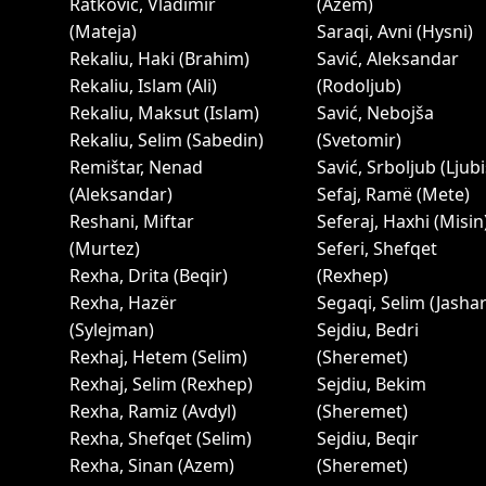
Ratković, Vladimir
(Azem)
(Mateja)
Saraqi, Avni (Hysni)
Rekaliu, Haki (Brahim)
Savić, Aleksandar
Rekaliu, Islam (Ali)
(Rodoljub)
Rekaliu, Maksut (Islam)
Savić, Nebojša
Rekaliu, Selim (Sabedin)
(Svetomir)
Remištar, Nenad
Savić, Srboljub (Ljubi
(Aleksandar)
Sefaj, Ramë (Mete)
Reshani, Miftar
Seferaj, Haxhi (Misin
(Murtez)
Seferi, Shefqet
Rexha, Drita (Beqir)
(Rexhep)
Rexha, Hazër
Segaqi, Selim (Jashar
(Sylejman)
Sejdiu, Bedri
Rexhaj, Hetem (Selim)
(Sheremet)
Rexhaj, Selim (Rexhep)
Sejdiu, Bekim
Rexha, Ramiz (Avdyl)
(Sheremet)
Rexha, Shefqet (Selim)
Sejdiu, Beqir
Rexha, Sinan (Azem)
(Sheremet)