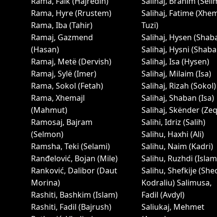
Rama, Faik (Hajredin)
Salihaj, Brahim (Seli
Rama, Hyre (Rrustem)
Salihaj, Fatime (Xhe
Rama, Iba (Tahir)
Tuzi)
Ramaj, Gazmend
Salihaj, Hysen (Shab
(Hasan)
Salihaj, Hysni (Shaba
Ramaj, Metë (Dervish)
Salihaj, Isa (Hysen)
Ramaj, Sylë (Imer)
Salihaj, Milaim (Isa)
Rama, Sokol (Fetah)
Salihaj, Rizah (Sokol)
Rama, Xhemajl
Salihaj, Shaban (Isa)
(Mahmut)
Salihaj, Skënder (Zeq
Ramosaj, Bajram
Salihi, Idriz (Salih)
(Selmon)
Salihu, Haxhi (Ali)
Ramsha, Teki (Selami)
Salihu, Naim (Kadri)
Ranđelović, Bojan (Mile)
Salihu, Ruzhdi (Islam
Ranković, Dalibor (Daut
Salihu, Shefkije (She
Morina)
Kodraliu)
Salimusa,
Rashiti, Bashkim (Islam)
Fadil (Avdyl)
Rashiti, Fadil (Bajrush)
Saliukaj, Mehmet