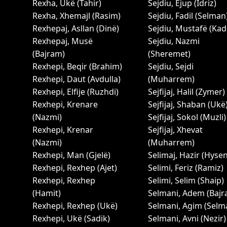
Rexha, Ukë (Tahir)
Sejdiu, Ejup (Idriz)
Rexha, Xhemajl (Rasim)
Sejdiu, Fadil (Selman
Rexhepaj, Asllan (Dinë)
Sejdiu, Mustafë (Kad
Rexhepaj, Musë
Sejdiu, Nazmi
(Bajram)
(Sheremet)
Rexhepi, Beqir (Brahim)
Sejdiu, Sejdi
Rexhepi, Daut (Avdulla)
(Muharrem)
Rexhepi, Elfije (Ruzhdi)
Sejfijaj, Halil (Zymer)
Rexhepi, Krenare
Sejfijaj, Shaban (Ukë
(Nazmi)
Sejfijaj, Sokol (Muzli)
Rexhepi, Krenar
Sejfijaj, Xhevat
(Nazmi)
(Muharrem)
Rexhepi, Man (Gjelë)
Selimaj, Hazir (Hysen
Rexhepi, Rexhep (Ajet)
Selimi, Feriz (Ramiz)
Rexhepi, Rexhep
Selimi, Selim (Shaip)
(Hamit)
Selmani, Adem (Bajr
Rexhepi, Rexhep (Ukë)
Selmani, Agim (Selm
Rexhepi, Ukë (Sadik)
Selmani, Avni (Nezir)