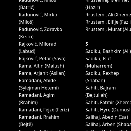
Radunović, Miloš
Rrustemaj, Mehmet
(Batrić)
(Hazir)
Radunović, Mirko
Rrustemi, Ali (Xhemë
(Miloš)
Rrustemi, Elfije (Fazli
Radunović, Zdravko
Rrustemi, Murat (Al
(Krsto)
Rajković, Milorad
S
(Labud)
Sadiku, Bashkim (Ali)
Rajković, Petar (Sava)
Sadiku, Isuf
Rama, Altin (Malush)
(Muharrem)
Rama, Arjanit (Asllan)
Sadiku, Rexhep
Ramadani, Abide
(Shaban)
(Sylejman Hetemi)
Sahiti, Bajram
Ramadani, Agim
(Bejtullah)
(Rrahim)
Sahiti, Fatmir (Xhema
Ramadani, Fejzë (Feriz)
Sahiti, Hyre (Dumus
Ramadani, Rrahim
Salihaj, Abedin (Isa)
(Bejtë)
Salihaj, Arben (Shab