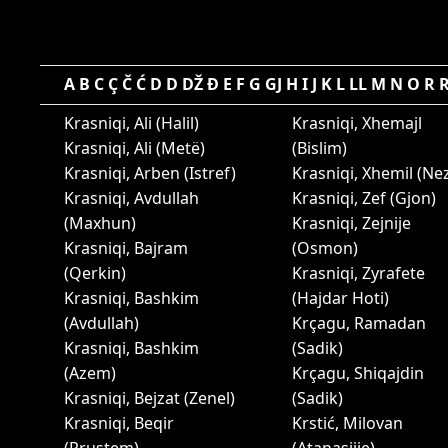
A
B
C
Ç
Č
Ć
D
D
DŽ
Đ
E
F
G
GJ
H
I
J
K
L
LL
M
N
O
R
Krasniqi, Ali (Halil)
Krasniqi, Xhemajl
Krasniqi, Ali (Metë)
(Bislim)
Krasniqi, Arben (Istref)
Krasniqi, Xhemil (Nez
Krasniqi, Avdullah
Krasniqi, Zef (Gjon)
(Maxhun)
Krasniqi, Zejnije
Krasniqi, Bajram
(Osmon)
(Qerkin)
Krasniqi, Zyrafete
Krasniqi, Bashkim
(Hajdar Hoti)
(Avdullah)
Krçagu, Ramadan
Krasniqi, Bashkim
(Sadik)
(Azem)
Krçagu, Shiqajdin
Krasniqi, Bejzat (Zenel)
(Sadik)
Krasniqi, Beqir
Krstić, Milovan