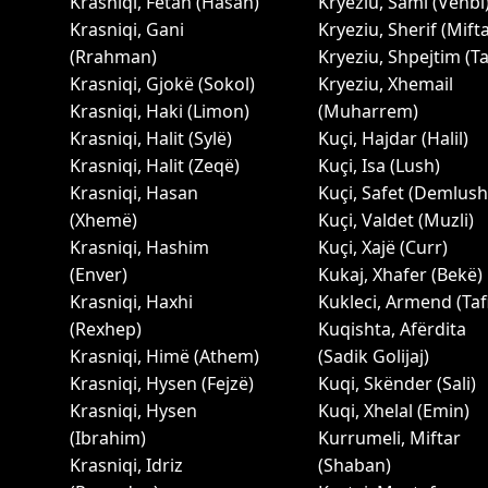
Krasniqi, Fetah (Hasan)
Kryeziu, Sami (Vehbi
Krasniqi, Gani
Kryeziu, Sherif (Mifta
(Rrahman)
Kryeziu, Shpejtim (Taf
Krasniqi, Gjokë (Sokol)
Kryeziu, Xhemail
Krasniqi, Haki (Limon)
(Muharrem)
Krasniqi, Halit (Sylë)
Kuçi, Hajdar (Halil)
Krasniqi, Halit (Zeqë)
Kuçi, Isa (Lush)
Krasniqi, Hasan
Kuçi, Safet (Demlush
(Xhemë)
Kuçi, Valdet (Muzli)
Krasniqi, Hashim
Kuçi, Xajë (Curr)
(Enver)
Kukaj, Xhafer (Bekë)
Krasniqi, Haxhi
Kukleci, Armend (Tafi
(Rexhep)
Kuqishta, Afërdita
Krasniqi, Himё (Athem)
(Sadik Golijaj)
Krasniqi, Hysen (Fejzë)
Kuqi, Skënder (Sali)
Krasniqi, Hysen
Kuqi, Xhelal (Emin)
(Ibrahim)
Kurrumeli, Miftar
Krasniqi, Idriz
(Shaban)