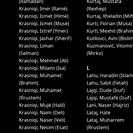
(Ramadan)
Kurtaj, Mustafa
Krasniqi, Imer (Ramё)
(Rexhep)
Krasniqi, Ismet (Himё)
Kurtaj, Xheladin (Mif
Krasniqi, Ismet (Musë)
Kurti, Florian (Musa)
Krasniqi, Istref (Ymer)
Kurti, Mexhit (Brahi
Krasniqi, Jashar (Sherif)
Kutllovci, Avni (Bisli
Krasniqi, Liman
Kuzmanović, Vitomir
(Selman)
(Mirko)
Krasniqi, Mehmet (Ali)
Krasniqi, Milaim (Isa)
L
Krasniqi, Muhamet
Lahu, Haradin (Islam
(Brahim)
Lahu, Sabit (Fetah)
Krasniqi, Muhamet
Lajqi, Dude (Isuf)
(Rrustem)
Lajqi, Mustafë (Isuf)
Krasniqi, Mujë (Halil)
Lani, Naser (Hajriz)
Krasniqi, Naim (Deli)
Lataj, Hate
Krasniqi, Naser (Veli)
Lataj, Muharrem
Krasniqi, Nesim (Esat)
(Rrustem)