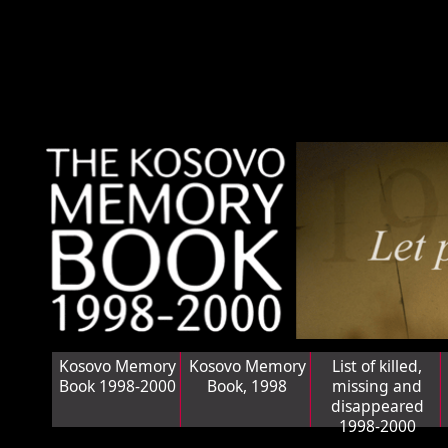
Kosovo Memory
Kosovo Memory
List of killed,
Book 1998-2000
Book, 1998
missing and
disappeared
1998-2000