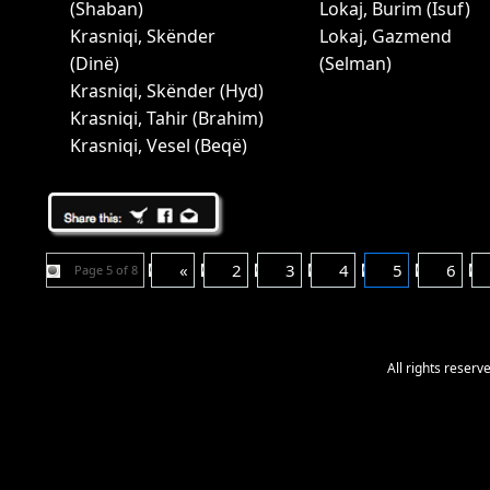
(Shaban)
Lokaj, Burim (Isuf)
Krasniqi, Skënder
Lokaj, Gazmend
(Dinë)
(Selman)
Krasniqi, Skënder (Hyd)
Krasniqi, Tahir (Brahim)
Krasniqi, Vesel (Beqë)
«
2
3
4
5
6
Page 5 of 8
All rights reser