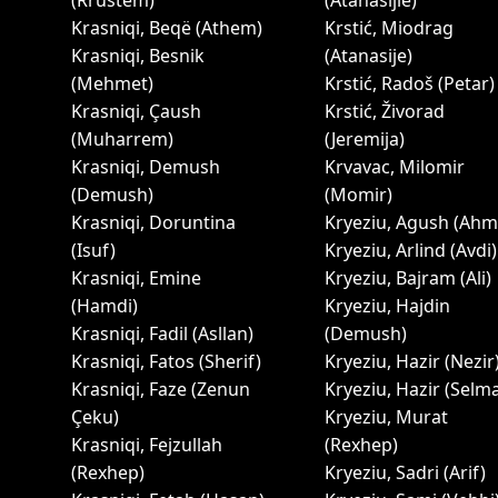
(Rrustem)
(Atanasijie)
Krasniqi, Beqё (Athem)
Krstić, Miodrag
Krasniqi, Besnik
(Atanasije)
(Mehmet)
Krstić, Radoš (Petar)
Krasniqi, Çaush
Krstić, Živorad
(Muharrem)
(Jeremija)
Krasniqi, Demush
Krvavac, Milomir
(Demush)
(Momir)
Krasniqi, Doruntina
Kryeziu, Agush (Ahm
(Isuf)
Kryeziu, Arlind (Avdi)
Krasniqi, Emine
Kryeziu, Bajram (Ali)
(Hamdi)
Kryeziu, Hajdin
Krasniqi, Fadil (Asllan)
(Demush)
Krasniqi, Fatos (Sherif)
Kryeziu, Hazir (Nezir
Krasniqi, Faze (Zenun
Kryeziu, Hazir (Selm
Çeku)
Kryeziu, Murat
Krasniqi, Fejzullah
(Rexhep)
(Rexhep)
Kryeziu, Sadri (Arif)