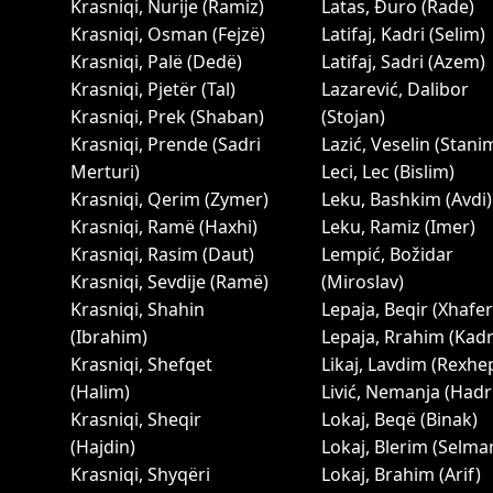
Krasniqi, Nurije (Ramiz)
Latas, Đuro (Rade)
Krasniqi, Osman (Fejzë)
Latifaj, Kadri (Selim)
Krasniqi, Palë (Dedë)
Latifaj, Sadri (Azem)
Krasniqi, Pjetër (Tal)
Lazarević, Dalibor
Krasniqi, Prek (Shaban)
(Stojan)
Krasniqi, Prende (Sadri
Lazić, Veselin (Stanim
Merturi)
Leci, Lec (Bislim)
Krasniqi, Qerim (Zymer)
Leku, Bashkim (Avdi)
Krasniqi, Ramë (Haxhi)
Leku, Ramiz (Imer)
Krasniqi, Rasim (Daut)
Lempić, Božidar
Krasniqi, Sevdije (Ramë)
(Miroslav)
Krasniqi, Shahin
Lepaja, Beqir (Xhafer
(Ibrahim)
Lepaja, Rrahim (Kadr
Krasniqi, Shefqet
Likaj, Lavdim (Rexhe
(Halim)
Livić, Nemanja (Hadr
Krasniqi, Sheqir
Lokaj, Beqë (Binak)
(Hajdin)
Lokaj, Blerim (Selma
Krasniqi, Shyqëri
Lokaj, Brahim (Arif)